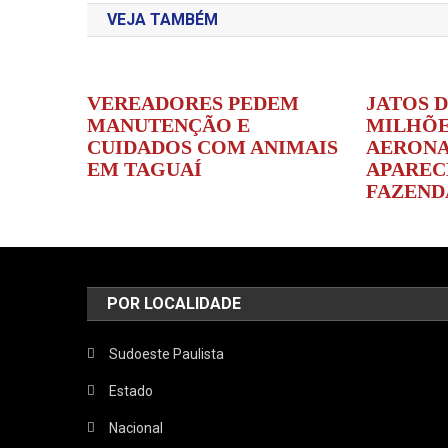
VEJA TAMBÉM
Post
VEREADORES PEDEM
JATOS D
MANUTENÇÃO E
MILHÕES
CUIDADOS COM ANIMAIS
AERONA
EM TAGUAÍ
APAREC
FAZEND
POR LOCALIDADE
Sudoeste Paulista
Estado
Nacional