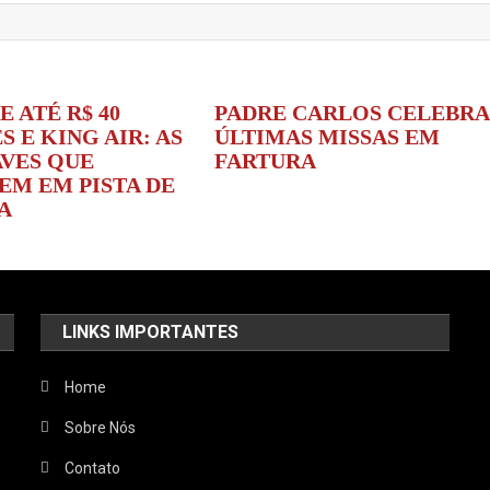
E ATÉ R$ 40
PADRE CARLOS CELEBRA
 E KING AIR: AS
ÚLTIMAS MISSAS EM
VES QUE
FARTURA
EM EM PISTA DE
A
LINKS IMPORTANTES
Home
Sobre Nós
Contato