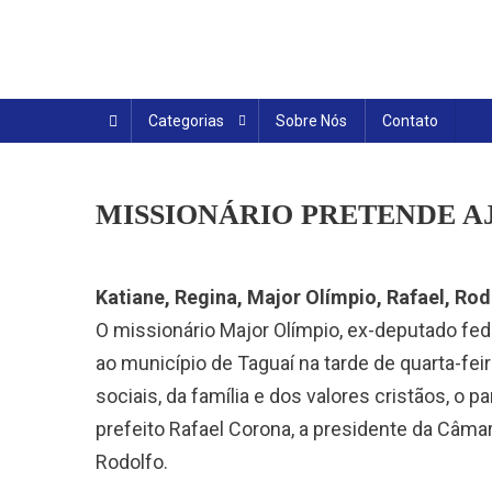
Skip
to
content
Categorias
Sobre Nós
Contato
MISSIONÁRIO PRETENDE A
Katiane, Regina, Major Olímpio, Rafael, Ro
O missionário Major Olímpio, ex-deputado feder
ao município de Taguaí na tarde de quarta-fe
sociais, da família e dos valores cristãos, o 
prefeito Rafael Corona, a presidente da Câma
Rodolfo.