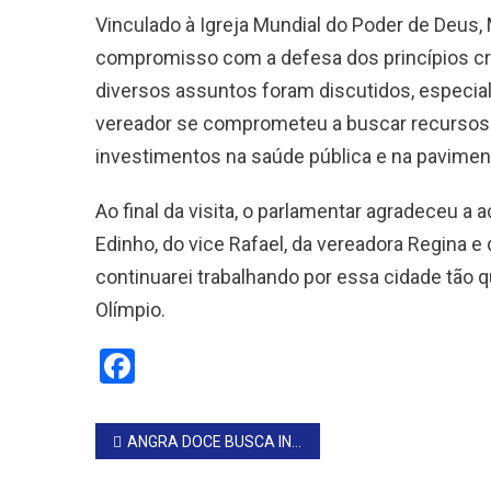
Vinculado à Igreja Mundial do Poder de Deus, 
compromisso com a defesa dos princípios cri
diversos assuntos foram discutidos, especial
vereador se comprometeu a buscar recursos 
investimentos na saúde pública e na pavimen
Ao final da visita, o parlamentar agradeceu a 
Edinho, do vice Rafael, da vereadora Regina e
continuarei trabalhando por essa cidade tão 
Olímpio.
Facebook
Navegação
ANGRA DOCE BUSCA INCREMENTAR O TURISMO
de