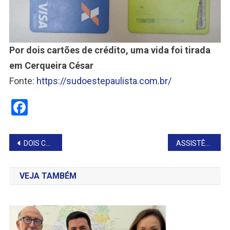
Por dois cartões de crédito, uma vida foi tirada
em Cerqueira César
Fonte:
https://sudoestepaulista.com.br/
Facebook
Navegação
DOIS CASOS DE MENINGITE SÃO CONFIRMADOS EM CERQUEIRA CÉSAR
ASSISTÊNCIA SOCIAL REFORÇA APOIO ÀS FAMÍLIAS VULNERÁVEIS COM ENTREGA DE ALIMENTOS
de
VEJA TAMBÉM
Post