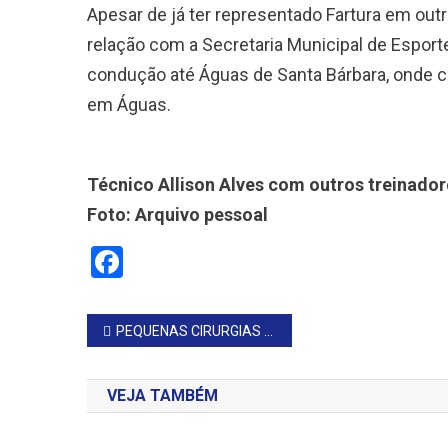
Apesar de já ter representado Fartura em out
relação com a Secretaria Municipal de Esport
condução até Águas de Santa Bárbara, onde 
em Águas.
Técnico Allison Alves com outros treinado
Foto: Arquivo pessoal
Facebook
Navegação
PEQUENAS CIRURGIAS SÃO REALIZADAS NO CENTRO DE SAÚDE
de
VEJA TAMBÉM
Post