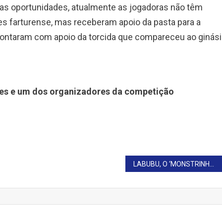
ras oportunidades, atualmente as jogadoras não têm
es farturense, mas receberam apoio da pasta para a
contaram com apoio da torcida que compareceu ao ginás
res e um dos organizadores da competição
LABUBU, O ‘MONSTRINHO OSTENTAÇÃO’, INVADE COMÉRCIO POPULAR: ‘SE TENDÊNCIA FOR BONECA SEM CABEÇA, A GENTE VENDE’