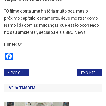
“O filme conta uma história muito boa, mas o
próximo capítulo, certamente, deve mostrar como
Nemo lida com as mudanças que estão ocorrendo
no seu ambiente”, declarou ela à BBC News.
Fonte: G1
Facebook
Navegação
POR QUE STITCH É PELUDO E FOFINHO?
FRIO INTENSO CHEGA À NOITE
de
VEJA TAMBÉM
Post