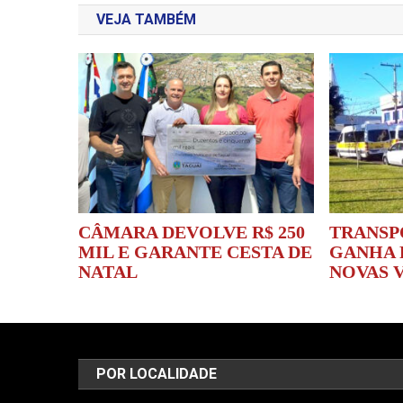
VEJA TAMBÉM
Post
CÂMARA DEVOLVE R$ 250
TRANSP
MIL E GARANTE CESTA DE
GANHA 
NATAL
NOVAS 
POR LOCALIDADE