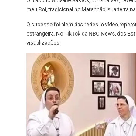
O diácono Giovane Bastos, por sua vez, revel
meu Boi, tradicional no Maranhão, sua terra n
O sucesso foi além das redes: o vídeo reper
estrangeira. No TikTok da NBC News, dos Est
visualizações.