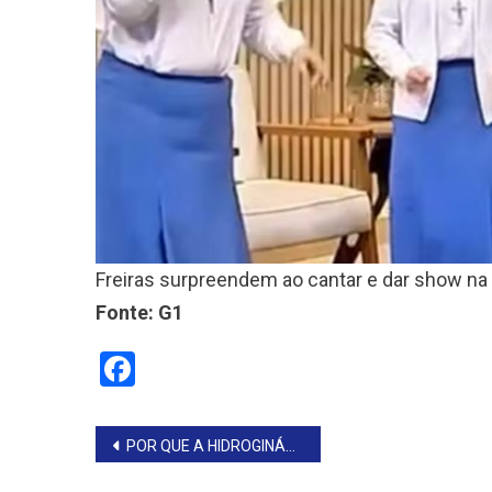
Freiras surpreendem ao cantar e dar show na
Fonte: G1
Facebook
Navegação
POR QUE A HIDROGINÁSTICA NÃO É SÓ PARA IDOSOS E VIROU ‘FITNESS AQUÁTICO’
de