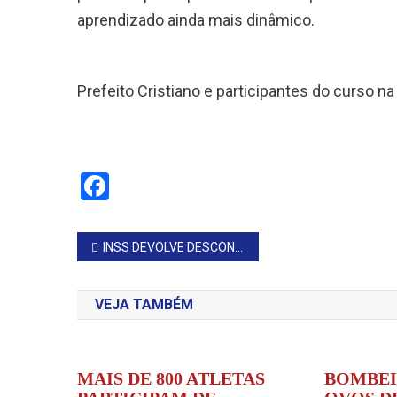
aprendizado ainda mais dinâmico.
Prefeito Cristiano e participantes do curso na
Facebook
Navegação
INSS DEVOLVE DESCONTOS INDEVIDOS DE APOSENTADOS
de
VEJA TAMBÉM
Post
MAIS DE 800 ATLETAS
BOMBE