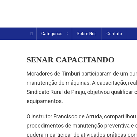
Skip
to
content
Categorias
Sobre Nós
Contato
SENAR CAPACITANDO
Moradores de Timburi participaram de um cur
manutenção de máquinas. A capacitação, real
Sindicato Rural de Piraju, objetivou qualifica
equipamentos.
O instrutor Francisco de Arruda, compartilho
procedimentos de manutenção preventiva e c
puderam participar de atividades práticas com