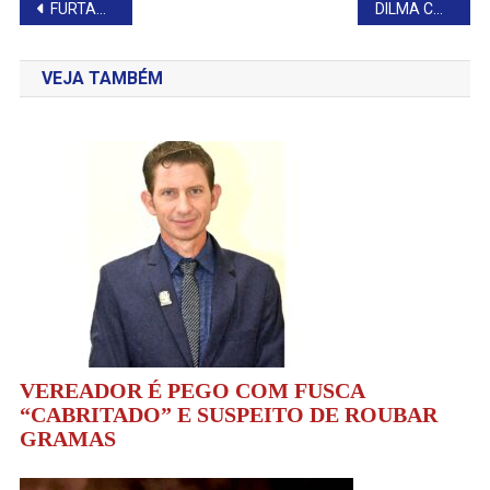
Navegação
FURTARAM OS PORCOS
DILMA CONSEGUE ANISTIA
de
VEJA TAMBÉM
Post
VEREADOR É PEGO COM FUSCA
“CABRITADO” E SUSPEITO DE ROUBAR
GRAMAS