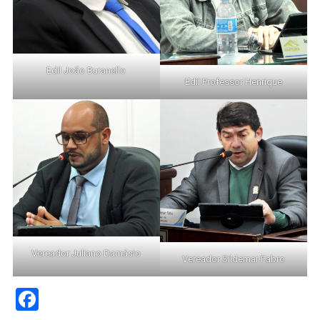
Edil João Buranello
Edil Professor Henrique
Vereador Juliano Damásio
Vereador Sildemar Fabro
Facebook