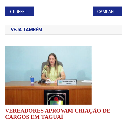
Navegação
PREFEITURA INTENSIFICA MANUTENÇÃO DAS ESTRADAS RURAIS EM TIMBURI
CAMPANHA DO AGASALHO BENEFICIA FAMÍLIAS EM TIMBURI
de
VEJA TAMBÉM
Post
VEREADORES APROVAM CRIAÇÃO DE
CARGOS EM TAGUAÍ