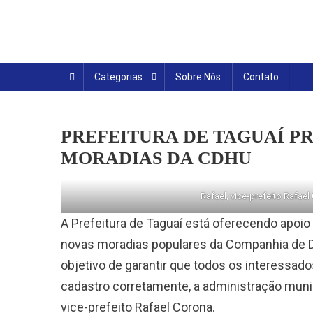
Skip
to
content
Categorias
Sobre Nós
Contato
PREFEITURA DE TAGUAÍ P
MORADIAS DA CDHU
Rafael, vice-prefeito Rafael
A Prefeitura de Taguaí está oferecendo apoio
novas moradias populares da Companhia de 
objetivo de garantir que todos os interessa
cadastro corretamente, a administração muni
vice-prefeito Rafael Corona.