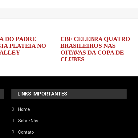
A DO PADRE
CBF CELEBRA QUATRO
IA PLATEIA NO
BRASILEIROS NAS
VALLEY
OITAVAS DA COPA DE
CLUBES
LINKS IMPORTANTES
Home
Sobre Nós
Contato