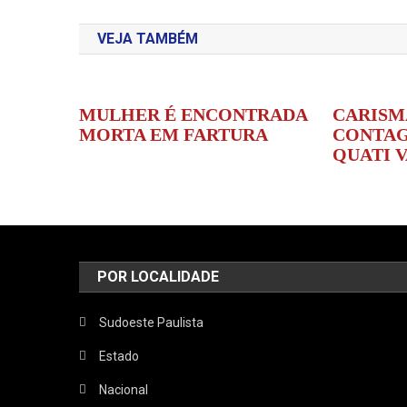
de
VEJA TAMBÉM
Post
MULHER É ENCONTRADA
CARISM
MORTA EM FARTURA
CONTAG
QUATI 
POR LOCALIDADE
Sudoeste Paulista
Estado
Nacional