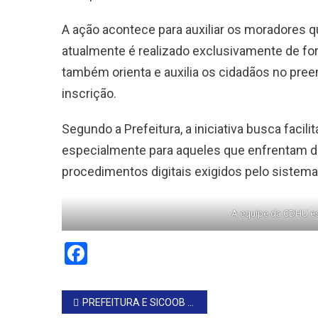
A ação acontece para auxiliar os moradores 
atualmente é realizado exclusivamente de for
também orienta e auxilia os cidadãos no pre
inscrição.
Segundo a Prefeitura, a iniciativa busca facil
especialmente para aqueles que enfrentam di
procedimentos digitais exigidos pelo sistema
A equipe da CDHU est
Facebook
Navegação
PREFEITURA E SICOOB SE UNEM PARA ARBORIZAÇÃO EM TAGUAÍ