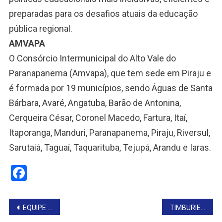
preparadas para os desafios atuais da educação
pública regional.
AMVAPA
O Consórcio Intermunicipal do Alto Vale do
Paranapanema (Amvapa), que tem sede em Piraju e
é formada por 19 municípios, sendo Águas de Santa
Bárbara, Avaré, Angatuba, Barão de Antonina,
Cerqueira César, Coronel Macedo, Fartura, Itaí,
Itaporanga, Manduri, Paranapanema, Piraju, Riversul,
Sarutaiá, Taguaí, Taquarituba, Tejupá, Arandu e Iaras.
Facebook
Navegação
EQUIPE MULTIPROFISSIONAL REALIZA REUNIÃO SOBRE A SAÚDE DE TAGUAÍ
TIMBURIENSES VISITAM A AGRISHOW EM RIBEIRÃO PRETO