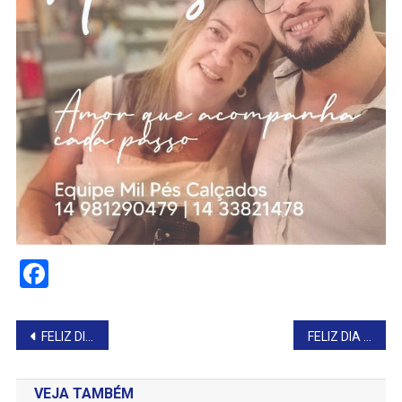
Facebook
Navegação
FELIZ DIA DAS MÃES
FELIZ DIA DAS MÃES
de
VEJA TAMBÉM