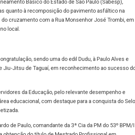
neamento Básico do Estado de São Paulo (Sabesp),
as quanto à recomposição do pavimento asfáltico na
s do cruzamento com a Rua Monsenhor José Trombi, em
no local.
gratulação, sendo uma do edil Dudu, à Paulo Alves e
de Jiu-Jitsu de Taguaí, em reconhecimento ao sucesso d
rvidores da Educação, pelo relevante desempenho e
área educacional, com destaque para a conquista do Sel
etizada.
rdo de Paulo, comandante da 3ª Cia da PM do 53º BPM/I
pela obtenção do título de Mestrado Profissional em