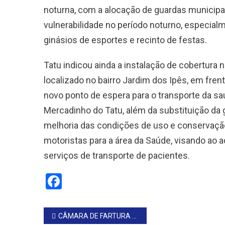
noturna, com a alocação de guardas municipa
vulnerabilidade no período noturno, especial
ginásios de esportes e recinto de festas.
Tatu indicou ainda a instalação de cobertura 
localizado no bairro Jardim dos Ipês, em fre
novo ponto de espera para o transporte da saú
Mercadinho do Tatu, além da substituição da 
melhoria das condições de uso e conservaçã
motoristas para a área da Saúde, visando a
serviços de transporte de pacientes.
Facebook
Navegação
CÂMARA DE FARTURA REALIZA A 5ª SESSÃO ORDINÁRIA DE 2026