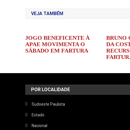
de
VEJA TAMBÉM
Post
JOGO BENEFICENTE À
BRUNO 
APAE MOVIMENTA O
DA COS
SÁBADO EM FARTURA
RECURS
FARTUR
POR LOCALIDADE
Sudoeste Paulista
Estado
Nacional