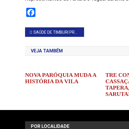
Facebook
Navegação
SAÚDE DE TIMBURI PROMOVE PALESTRA SOBRE NUTRIÇÃO E COMBATE AO CÂNCER
de
VEJA TAMBÉM
Post
NOVA PARÓQUIA MUDA A
TRE CO
HISTÓRIA DA VILA
CASSAÇ
TAPERA,
SARUTA
POR LOCALIDADE