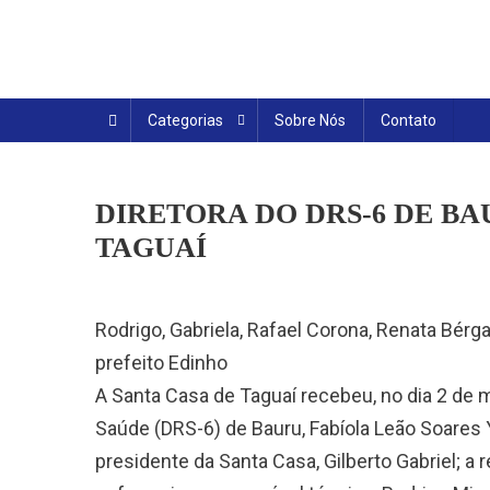
Skip
to
content
Categorias
Sobre Nós
Contato
DIRETORA DO DRS-6 DE BA
TAGUAÍ
Rodrigo, Gabriela, Rafael Corona, Renata Bérga
prefeito Edinho
A Santa Casa de Taguaí recebeu, no dia 2 de m
Saúde (DRS-6) de Bauru, Fabíola Leão Soare
presidente da Santa Casa, Gilberto Gabriel; a r