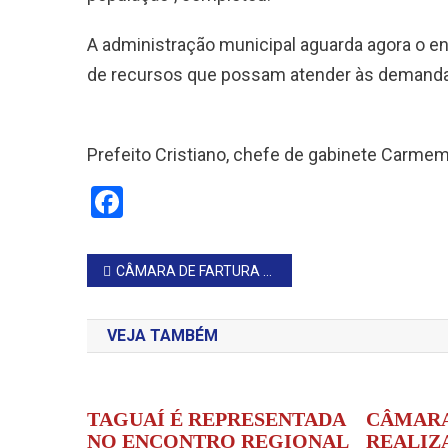
A administração municipal aguarda agora o e
de recursos que possam atender às demanda
Prefeito Cristiano, chefe de gabinete Carme
Facebook
Navegação
CÂMARA DE FARTURA REALIZA A 2ª SESSÃO ORDINÁRIA DE 2026
de
VEJA TAMBÉM
Post
TAGUAÍ É REPRESENTADA
CÂMARA
NO ENCONTRO REGIONAL
REALIZA