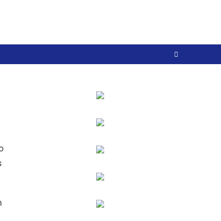
o
s
m