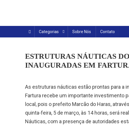
Skip
to
content
Categorias
Sobre Nós
Contato
ESTRUTURAS NÁUTICAS DO
INAUGURADAS EM FARTUR
As estruturas náuticas estão prontas para a 
Fartura recebe um importante investimento p
local, pois o prefeito Marcão do Haras, atrav
quinta-feira, 5 de março, às 14 horas, será rea
Náuticas, com a presença de autoridades est