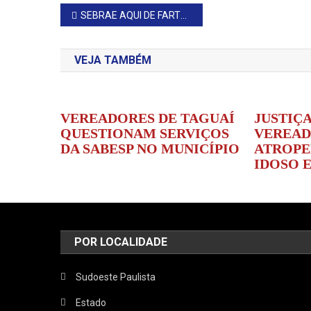
Navegação
SEBRAE AQUI DE FARTURA E PIRAJU RECEBEM SELO DE REFERÊNCIA EM ATENDIMENTO
de
VEJA TAMBÉM
Post
VEREADORES DE TAGUAÍ
JUSTIÇ
QUESTIONAM SERVIÇOS
VEREAD
DA SABESP NO MUNICÍPIO
ATROPE
IDOSO 
POR LOCALIDADE
Sudoeste Paulista
Estado