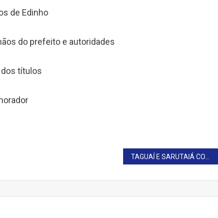
ãos de Edinho
ãos do prefeito e autoridades
dos títulos
 morador
TAGUAÍ E SARUTAIÁ COMEMORAM 67 ANOS DE EMANCIPAÇÃO POLÍTICA