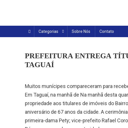
Skip
to
content
Categorias
Sobre Nós
Contato
PREFEITURA ENTREGA TÍT
TAGUAÍ
Muitos munícipes compareceram para recebe
Em Taguaí, na manhã de Na manhã desta quarta-f
propriedade aos titulares de imóveis do Bairr
aniversário de 67 anos da cidade. A cerimôni
primeira-dama Pety; vice-prefeito Rafael Cor