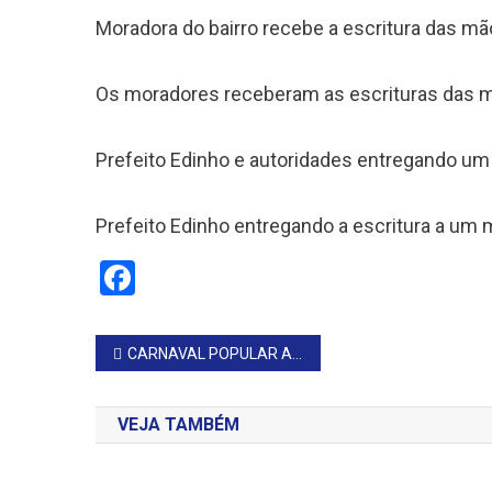
Moradora do bairro recebe a escritura das m
Os moradores receberam as escrituras das m
Prefeito Edinho e autoridades entregando um 
Prefeito Edinho entregando a escritura a um
Facebook
Navegação
CARNAVAL POPULAR ALEGRÔ AGITOU AS NOITES EM TIMBURI
de
VEJA TAMBÉM
Post