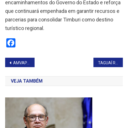
encaminhamentos do Governo do Estado e reforça
que continuará empenhada em garantir recursos e
parcerias para consolidar Timburi como destino
turístico regional.
Facebook
Navegação
AMVAPA REALIZA CÂMARAS TÉCNICAS SOBRE SOCIAL E SAÚDE REGIONAL
TAGUAÍ RECEBE CESTAS BÁSICAS DO GOVERNO
de
VEJA TAMBÉM
Post