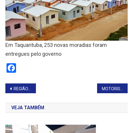
Em Taquarituba, 253 novas moradias foram
entregues pelo governo
Facebook
Navegação
REGIÃO LAMENTA FALECIMENTO DO PM LÚCIO
MOTORISTA MORRE APÓS CAMINHÃO TOMBAR EM SARUTAIÁ
de
VEJA TAMBÉM
Post