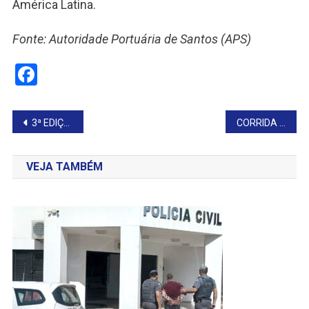
América Latina.
Fonte: Autoridade Portuária de Santos (APS)
Facebook
Navegação
3ª EDIÇÃO DA TAGUAÍ RUN DESTACA INTEGRAÇÃO E PARTICIPAÇÃO REGIONAL
CORRIDA REÚNE ATLETAS LOCAIS E DA REGIÃO
de
VEJA TAMBÉM
Post