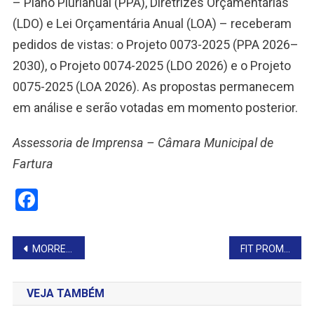
– Plano Plurianual (PPA), Diretrizes Orçamentárias
(LDO) e Lei Orçamentária Anual (LOA) – receberam
pedidos de vistas: o Projeto 0073-2025 (PPA 2026–
2030), o Projeto 0074-2025 (LDO 2026) e o Projeto
0075-2025 (LOA 2026). As propostas permanecem
em análise e serão votadas em momento posterior.
Assessoria de Imprensa – Câmara Municipal de
Fartura
Facebook
Navegação
MORRE ZÉ MARIA, EX-PREFEITO DE PIRAJU
FIT PROMOVE EXPERIÊNCIA LABORATORIAL COM EXTRAÇÃO DE DNA
de
VEJA TAMBÉM
Post