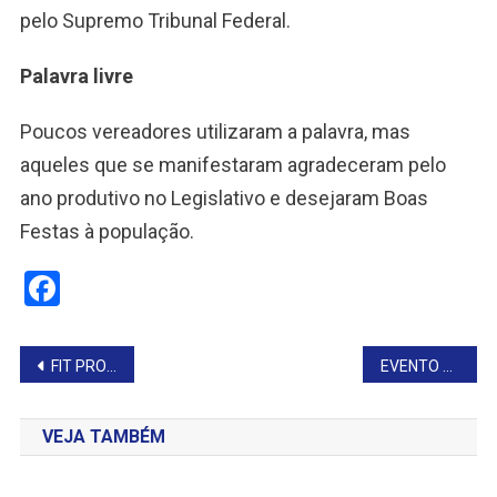
pelo Supremo Tribunal Federal.
Palavra livre
Poucos vereadores utilizaram a palavra, mas
aqueles que se manifestaram agradeceram pelo
ano produtivo no Legislativo e desejaram Boas
Festas à população.
Facebook
Navegação
FIT PROMOVE EXPERIÊNCIA LABORATORIAL COM EXTRAÇÃO DE DNA
EVENTO REFORÇA CUIDADO E INTEGRAÇÃO COM A PESSOA IDOSA
de
VEJA TAMBÉM
Post