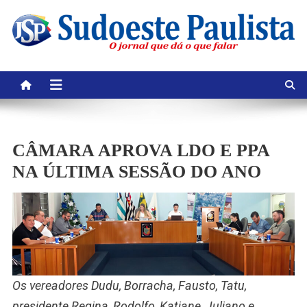
Skip
to
content
CÂMARA APROVA LDO E PPA
NA ÚLTIMA SESSÃO DO ANO
Os vereadores Dudu, Borracha, Fausto, Tatu,
presidente Regina, Rodolfo, Katiane, Juliano e