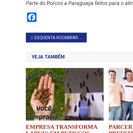
Parte do Porcos a Paraguaya feitos para o al
Facebook
Navegação
ESQUENTA ROCKINFAR AGITA FIM DE SEMANA
de
VEJA TAMBÉM
Post
EMPRESA TRANSFORMA
PARCER