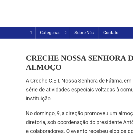
Skip
to
content
Categorias
Sobre Nós
Contato
CRECHE NOSSA SENHORA D
ALMOÇO
A Creche C.E.I. Nossa Senhora de Fátima, em
série de atividades especiais voltadas à com
instituição.
No domingo, 9, a direção promoveu um almoço
diretoria, sob coordenação do presidente Ant
e colaboradores. O evento recebeu elogios d