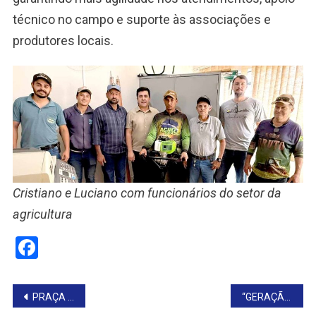
técnico no campo e suporte às associações e
produtores locais.
Cristiano e Luciano com funcionários do setor da
agricultura
Facebook
Navegação
PRAÇA SÃO BENTO GANHA NOVA VIDA COM OBRAS DE REVITALIZAÇÃO
“GERAÇÃO SAÚDE EM MOVIMENTO” PROMOVE BEM-ESTAR DA MELHOR IDADE