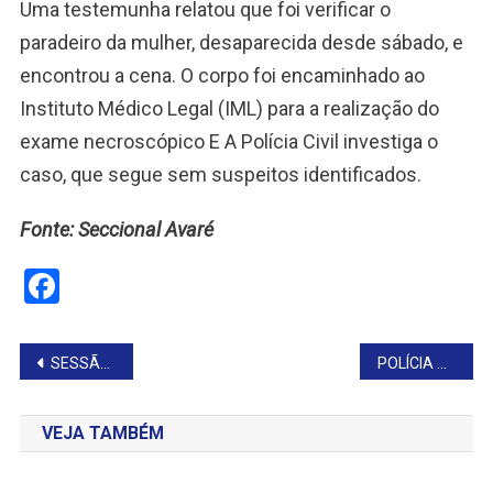
Uma testemunha relatou que foi verificar o
paradeiro da mulher, desaparecida desde sábado, e
encontrou a cena. O corpo foi encaminhado ao
Instituto Médico Legal (IML) para a realização do
exame necroscópico E A Polícia Civil investiga o
caso, que segue sem suspeitos identificados.
Fonte: Seccional Avaré
Facebook
Navegação
SESSÃO DESTACA PEDIDOS POR ATENDIMENTO ODONTOLÓGICO
POLÍCIA PRENDE ACUSADO DE MATAR MULHER EM FARTURA
de
VEJA TAMBÉM
Post