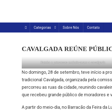
Skip
to
content
Categorias
Sobre Nós
Contato
CAVALGADA REÚNE PÚBLICO
Rainha e princesas embelezaram a cavalgada
No domingo, 28 de setembro, teve início a p
tradicional Cavalgada, organizada pela comis
percorreu as ruas da cidade, reunindo cavale
que recebeu grande público de moradores e v
A partir do meio-dia, no Barracão da Feira da