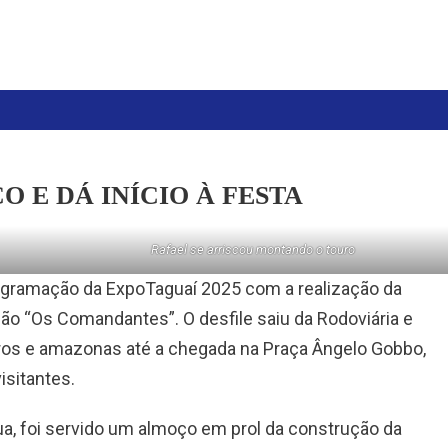
 E DÁ INÍCIO À FESTA
Rafael se arriscou montando o touro
rogramação da ExpoTaguaí 2025 com a realização da
são “Os Comandantes”. O desfile saiu da Rodoviária e
iros e amazonas até a chegada na Praça Ângelo Gobbo,
isitantes.
 Lua, foi servido um almoço em prol da construção da