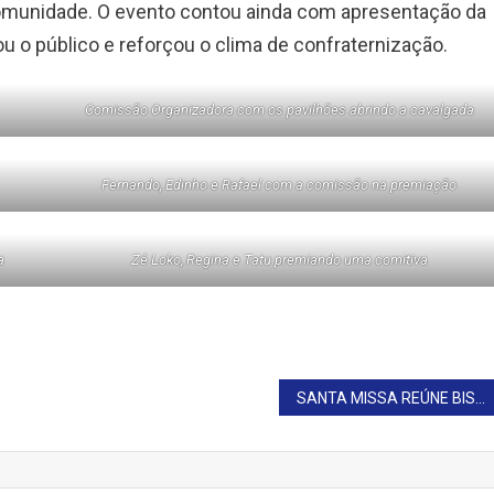
omunidade. O evento contou ainda com apresentação da
ou o público e reforçou o clima de confraternização.
Comissão Organizadora com os pavilhões abrindo a cavalgada
Fernando, Edinho e Rafael com a comissão na premiação
a
Zé Loko, Regina e Tatu premiando uma comitiva
SANTA MISSA REÚNE BISPO, PADRES E FIÉIS