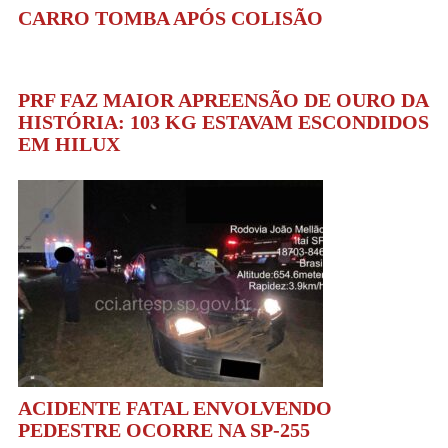
CARRO TOMBA APÓS COLISÃO
PRF FAZ MAIOR APREENSÃO DE OURO DA
HISTÓRIA: 103 KG ESTAVAM ESCONDIDOS
EM HILUX
ACIDENTE FATAL ENVOLVENDO
PEDESTRE OCORRE NA SP-255