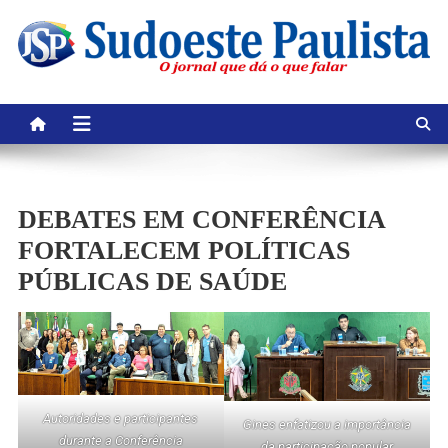
Skip
to
content
DEBATES EM CONFERÊNCIA
FORTALECEM POLÍTICAS
PÚBLICAS DE SAÚDE
Autoridades e participantes
Gines enfatizou a importância
durante a Conferência
da participação popular