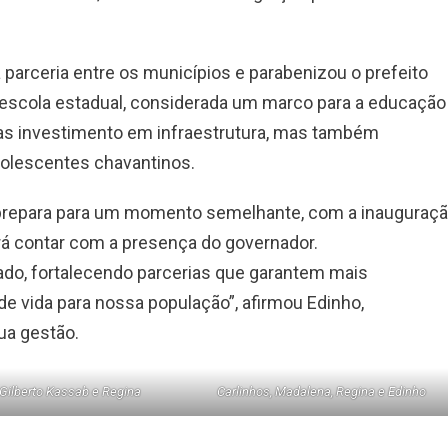
 parceria entre os municípios e parabenizou o prefeito
ova escola estadual, considerada um marco para a educação
enas investimento em infraestrutura, mas também
olescentes chavantinos.
e prepara para um momento semelhante, com a inauguraç
erá contar com a presença do governador.
ado, fortalecendo parcerias que garantem mais
e vida para nossa população”, afirmou Edinho,
ua gestão.
 Gilberto Kassab e Regina
Carlinhos, Madalena, Regina e Edinho