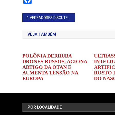
Facebook
Navegação
VEREADORES DISCUTEM E APROVAM PROJETOS EM SESSÃO LEGISLATIVA
de
VEJA TAMBÉM
Post
POLÔNIA DERRUBA
ULTRAS
DRONES RUSSOS, ACIONA
INTELI
ARTIGO DA OTAN E
ARTIFI
AUMENTA TENSÃO NA
ROSTO 
EUROPA
DO NAS
POR LOCALIDADE