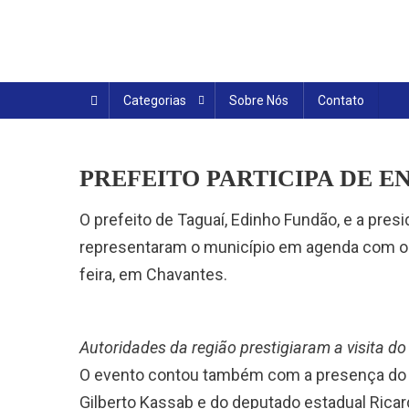
Skip
to
content
Categorias
Sobre Nós
Contato
PREFEITO PARTICIPA DE
O prefeito de Taguaí, Edinho Fundão, e a pre
representaram o município em agenda com o go
feira, em Chavantes.
Autoridades da região prestigiaram a visita do
O evento contou também com a presença do v
Gilberto Kassab e do deputado estadual Ricard