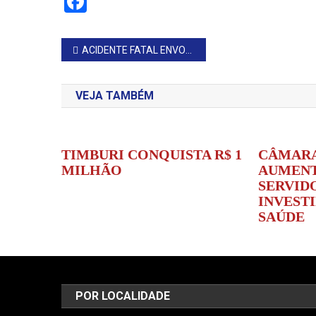
Facebook
Navegação
ACIDENTE FATAL ENVOLVENDO PEDESTRE OCORRE NA SP-255
de
VEJA TAMBÉM
Post
TIMBURI CONQUISTA R$ 1
CÂMARA
MILHÃO
AUMENT
SERVID
INVEST
SAÚDE
POR LOCALIDADE