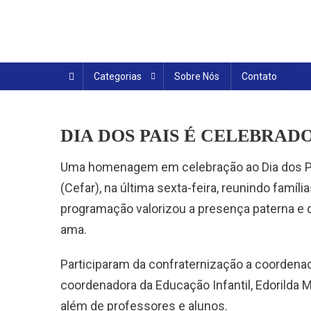
Skip
to
content
Categorias
Sobre Nós
Contato
DIA DOS PAIS É CELEBRAD
Uma homenagem em celebração ao Dia dos Pais
(Cefar), na última sexta-feira, reunindo famíl
programação valorizou a presença paterna e 
ama.
Participaram da confraternização a coordenad
coordenadora da Educação Infantil, Edorilda Mi
além de professores e alunos.