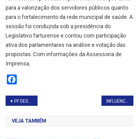
para a valorização dos servidores públicos quanto
para o fortalecimento da rede municipal de saúde. A
sessão foi conduzida sob a presidência do
Legislativo farturense e contou com participação
ativa dos parlamentares na análise e votação das
propostas. Com informações da Assessoria de
Imprensa.
Facebook
Navegação
PF DESCOBRIU ESQUEMA NA PREFEITURA POR ACASO QUANDO FAZIA OUTRA OPERAÇÃO
INFLUENCIADOR HYTALO SANTOS É PRESO EM SP EM INVESTIGAÇÃO CONTRA EXPLORAÇÃO DE MENORES
de
VEJA TAMBÉM
Post