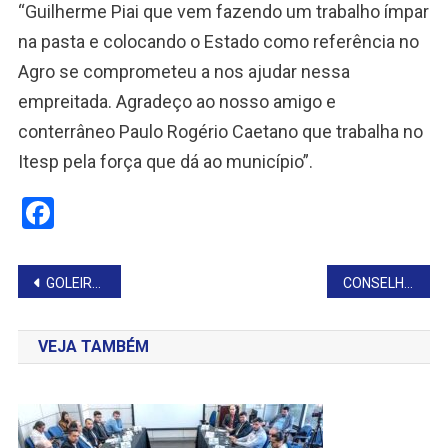
“Guilherme Piai que vem fazendo um trabalho ímpar
na pasta e colocando o Estado como referência no
Agro se comprometeu a nos ajudar nessa
empreitada. Agradeço ao nosso amigo e
conterrâneo Paulo Rogério Caetano que trabalha no
Itesp pela força que dá ao município”.
Facebook
Navegação
GOLEIRO PEDRINHO COMPARTILHA TRAJETÓRIA E INSPIRA JOVENS ATLETAS
CONSELHO ESTADUAL DE PRIMEIRAS-DAMAS GANHA NOVA INTEGRANTE
de
VEJA TAMBÉM
Post