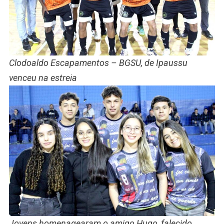
Clodoaldo Escapamentos – BGSU, de Ipaussu
venceu na estreia
Jovens homenagearam o amigo Hugo, falecido