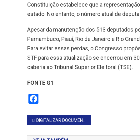
Constituição estabelece que a representação
estado. No entanto, o número atual de deput
Apesar da manutenção dos 513 deputados pelo
Pernambuco, Piauí, Rio de Janeiro e Rio Gran
Para evitar essas perdas, o Congresso propô
STF para essa atualização se encerrou em 30
caberia ao Tribunal Superior Eleitoral (TSE).
FONTE G1
Facebook
Navegação
DIGITALIZAR DOCUMENTOS PELO CELULAR É FÁCIL E PRÁTICO
de