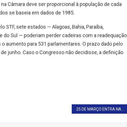
 na Câmara deve ser proporcional à população de cada
ados se baseia em dados de 1985.
 STF, sete estados — Alagoas, Bahia, Paraíba,
de do Sul — poderiam perder cadeiras com a readequação
s o aumento para 531 parlamentares. O prazo dado pelo
 de junho. Caso o Congresso não decidisse, a definição
25 DE MARÇO ENTRA NA MIRA DOS EUA, E NUNES REBATE: “COMÉRCIO NÃO É ILEGAL”