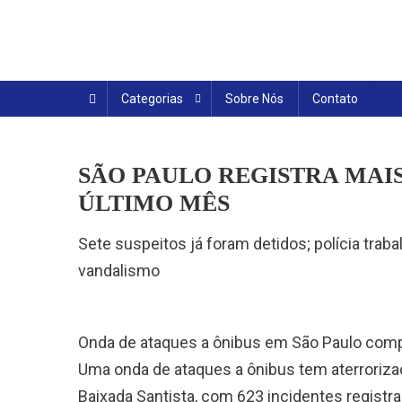
Skip
to
content
Categorias
Sobre Nós
Contato
SÃO PAULO REGISTRA MAIS
ÚLTIMO MÊS
Sete suspeitos já foram detidos; polícia trab
vandalismo
Onda de ataques a ônibus em São Paulo com
Uma onda de ataques a ônibus tem aterroriza
Baixada Santista, com 623 incidentes registra