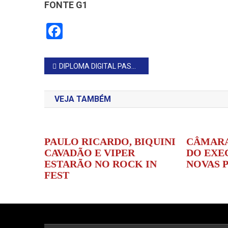
FONTE G1
Facebook
Navegação
DIPLOMA DIGITAL PASSA A SER OBRIGATÓRIO NO BRASIL: ENTENDA O QUE MUDA
de
VEJA TAMBÉM
Post
PAULO RICARDO, BIQUINI
CÂMARA
CAVADÃO E VIPER
DO EXE
ESTARÃO NO ROCK IN
NOVAS 
FEST