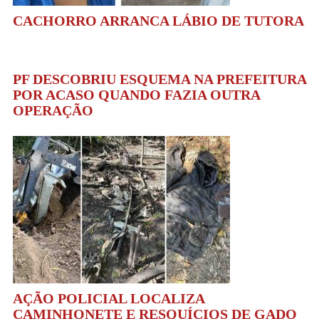
CACHORRO ARRANCA LÁBIO DE TUTORA
PF DESCOBRIU ESQUEMA NA PREFEITURA
POR ACASO QUANDO FAZIA OUTRA
OPERAÇÃO
AÇÃO POLICIAL LOCALIZA
CAMINHONETE E RESQUÍCIOS DE GADO