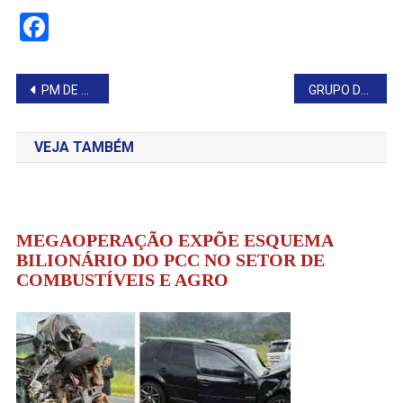
Facebook
Navegação
PM DE SP PODE BLOQUEAR CELULARES ROUBADOS NA HORA
GRUPO DE JOVENS TEM PREJUÍZO DE R$ 540 MIL APÓS VIAGEM SER CANCELADA
de
VEJA TAMBÉM
Post
MEGAOPERAÇÃO EXPÕE ESQUEMA
BILIONÁRIO DO PCC NO SETOR DE
COMBUSTÍVEIS E AGRO