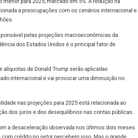
o menor para 2025, marcado em 5%. A redução na
cionada a preocupações com os cenários internacional e
nhões.
sponsável pelas projeções macroeconômicas da
ência dos Estados Unidos é o principal fator de
 alíquotas de Donald Trump serão aplicadas
cado internacional e vai provocar uma diminuição no
bilidade nas projeções para 2025 está relacionada ao
ção dos juros e dos desequilíbrios nas contas públicas.
com a desaceleração observada nos últimos dois meses.
m com crédito no setor percebem isso. Mas o grande