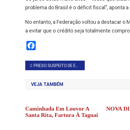
problema do Brasil é o déficit fiscal”, aponta a
No entanto, a Federação voltou a destacar o
a evitar que o crédito seja totalmente compr
Facebook
Navegação
PRESO SUSPEITO DE ENVOLVIMENTO EM ATAQUE HACKER
de
VEJA TAMBÉM
Post
Caminhada Em Louvor A
NOVA D
Santa Rita, Fartura À Taguai