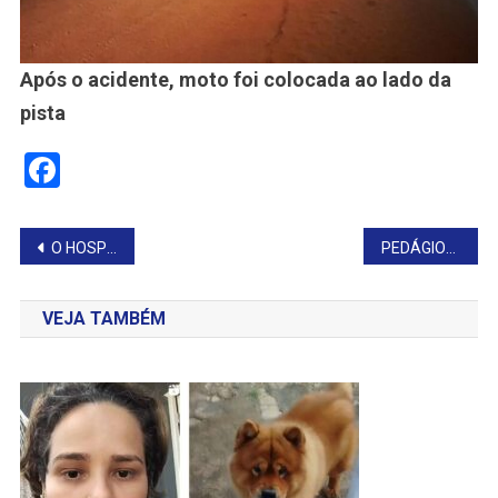
Após o acidente, moto foi colocada ao lado da
pista
Facebook
Navegação
O HOSPITAL DAS DESPEDIDAS, ONDE OS PACIENTES VÃO PARA MORRER COM DIGNIDADE
PEDÁGIOS NAS RODOVIAS DE SP FICARÃO MAIS CAROS
de
VEJA TAMBÉM
Post