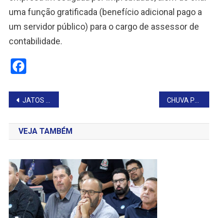
uma função gratificada (benefício adicional pago a
um servidor público) para o cargo de assessor de
contabilidade.
Facebook
Navegação
JATOS DE ATÉ R$ 40 MILHÕES E KING AIR: AS AERONAVES QUE APARECEM EM PISTA DE FAZENDA
CHUVA PREJUDICA ABERTURA DA COPA LAÉRCIO CERRI
de
VEJA TAMBÉM
Post