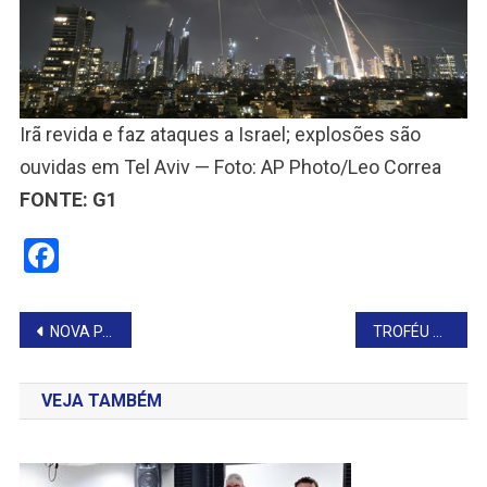
Irã revida e faz ataques a Israel; explosões são
ouvidas em Tel Aviv — Foto: AP Photo/Leo Correa
FONTE: G1
Facebook
Navegação
NOVA PARÓQUIA MUDA A HISTÓRIA DA VILA
TROFÉU MUNICÍPIO PARCEIRO DO SESI
de
VEJA TAMBÉM
Post