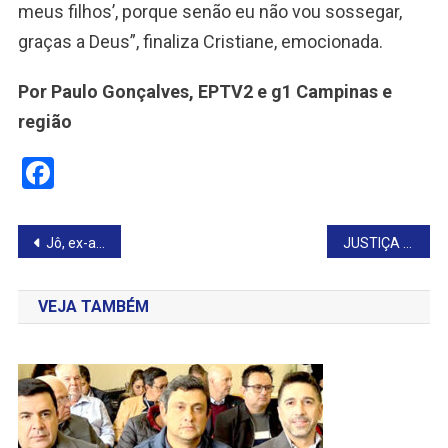
meus filhos’, porque senão eu não vou sossegar,
graças a Deus”, finaliza Cristiane, emocionada.
Por Paulo Gonçalves, EPTV2 e g1 Campinas e
região
Facebook
Navegação
Jô, ex-atacante do Corinthians, é preso no Aeroporto Internacional de SP
JUSTIÇA DE FARTURA CONDENA CINCO PESSOAS POR EXPLORAÇÃO SEXUAL DE ADOLESCENTES
de
VEJA TAMBÉM
Post