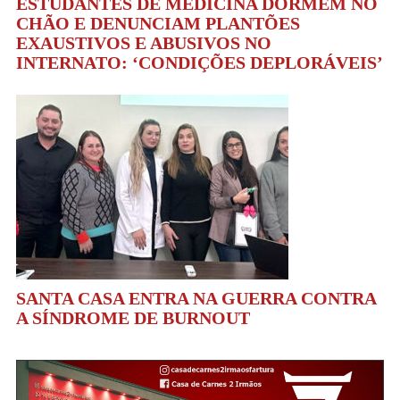
ESTUDANTES DE MEDICINA DORMEM NO
CHÃO E DENUNCIAM PLANTÕES
EXAUSTIVOS E ABUSIVOS NO
INTERNATO: ‘CONDIÇÕES DEPLORÁVEIS’
SANTA CASA ENTRA NA GUERRA CONTRA
A SÍNDROME DE BURNOUT