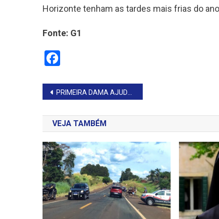
Horizonte tenham as tardes mais frias do ano
Fonte: G1
Facebook
Navegação
PRIMEIRA DAMA AJUDA NA ENTREGA DE AGASALHOS
de
VEJA TAMBÉM
Post