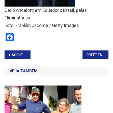
Carlo Ancelotti em Equador x Brasil, pelas
Eliminatórias
Foto: Franklin Jacome / Getty Images
Facebook
Navegação
AGENTE PENITENCIÁRIO NÃO RESISTE AOS GRAVES FERIMENTOS
PREFEITA APARECE DANÇANDO DE BIQUÍNI NAS REDES SOCIAIS
de
VEJA TAMBÉM
Post