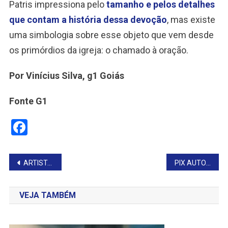
Patris impressiona pelo
tamanho e pelos detalhes
que contam a história dessa devoção
, mas existe
uma simbologia sobre esse objeto que vem desde
os primórdios da igreja: o chamado à oração.
Por Vinícius Silva, g1 Goiás
Fonte G1
Facebook
Navegação
ARTISTA MOSTRA O COTIDIANO E PAISAGENS DE FARTURA
PIX AUTOMÁTICO: BC LANÇA NOVA MODALIDADE NESTA QUARTA
de
VEJA TAMBÉM
Post