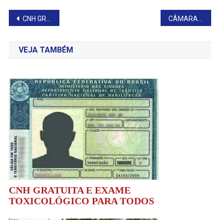
Navegação
CNH GRATUITA E EXAME TOXICOLÓGICO PARA TODOS
CÂMARA DOA CARRO À PREFEITURA
de
VEJA TAMBÉM
Post
CNH GRATUITA E EXAME
TOXICOLÓGICO PARA TODOS