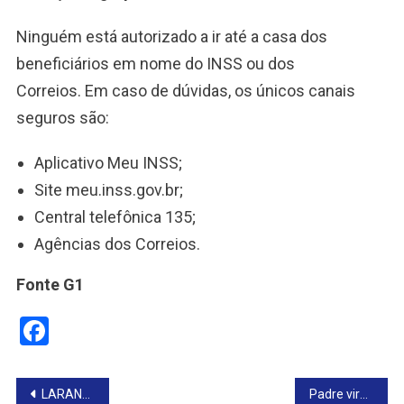
Ninguém está autorizado a ir até a casa dos
beneficiários em nome do INSS ou dos
Correios. Em caso de dúvidas, os únicos canais
seguros são:
Aplicativo Meu INSS;
Site meu.inss.gov.br;
Central telefônica 135;
Agências dos Correios.
Fonte G1
Facebook
Navegação
LARANJA IDENTIFICA CAMPANHA NACIONAL
Padre viraliza com gírias do ‘mano JC’ para quermesse: ‘cola na festa do padroeiro mais resenha’