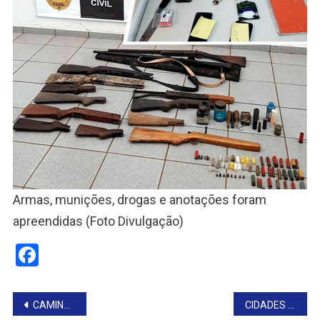
Armas, munições, drogas e anotações foram
apreendidas (Foto Divulgação)
Facebook
Navegação
CAMINHADA SANTA RITA DE CÁSSIA
CIDADES IRMÃS