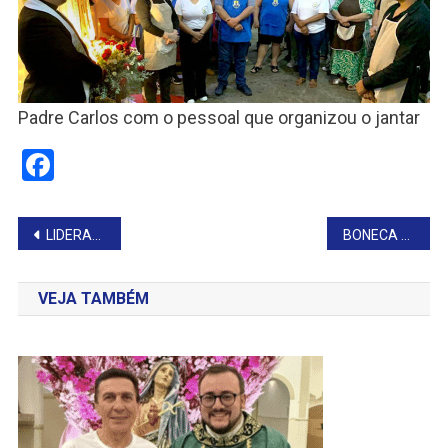
Padre Carlos com o pessoal que organizou o jantar
Facebook
Navegação
LIDERANÇA FEMININA NA UNESP
BONECA OU BEBÊ?
de
VEJA TAMBÉM
Post