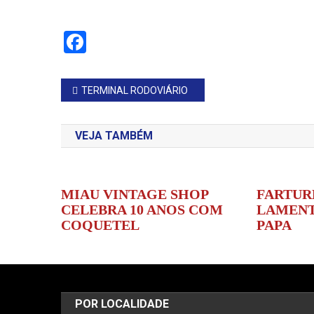
Facebook
Navegação
TERMINAL RODOVIÁRIO
de
VEJA TAMBÉM
Post
MIAU VINTAGE SHOP
FARTUR
CELEBRA 10 ANOS COM
LAMENT
COQUETEL
PAPA
POR LOCALIDADE