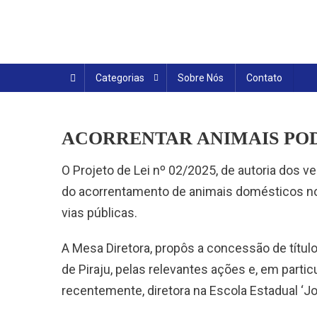
Skip
to
content
Categorias
Sobre Nós
Contato
ACORRENTAR ANIMAIS POD
O Projeto de Lei nº 02/2025, de autoria dos v
do acorrentamento de animais domésticos no
vias públicas.
A Mesa Diretora, propôs a concessão de título
de Piraju, pelas relevantes ações e, em partic
recentemente, diretora na Escola Estadual ‘J