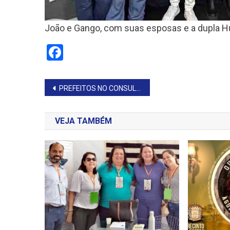
João e Gango, com suas esposas e a dupla H
Facebook
Navegação
PREFEITOS NO CONSULADO DA ITÁLIA
de
VEJA TAMBÉM
Post