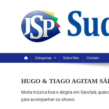
Skip
to
content
Categorias
Sobre Nós
Contato
HUGO & TIAGO AGITAM SÁ
Muita música boa e alegria em Sarutaiá, qua
para acompanhar os shows.